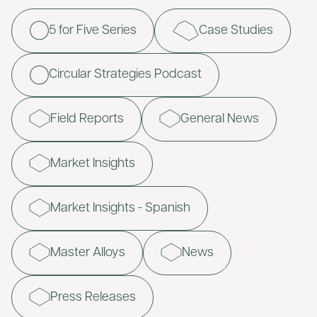
5 for Five Series
Case Studies
Circular Strategies Podcast
Field Reports
General News
Market Insights
Market Insights - Spanish
Master Alloys
News
Press Releases