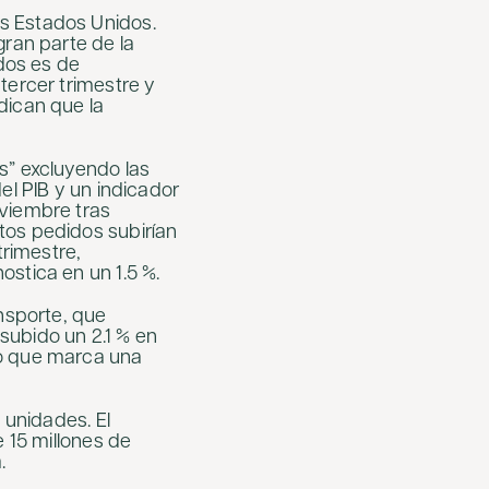
s Estados Unidos.
gran parte de la
idos es de
tercer trimestre y
dican que la
s” excluyendo las
el PIB y un indicador
oviembre tras
tos pedidos subirían
trimestre,
ostica en un 1.5 %.
ansporte, que
subido un 2.1 % en
lo que marca una
 unidades. El
e 15 millones de
.