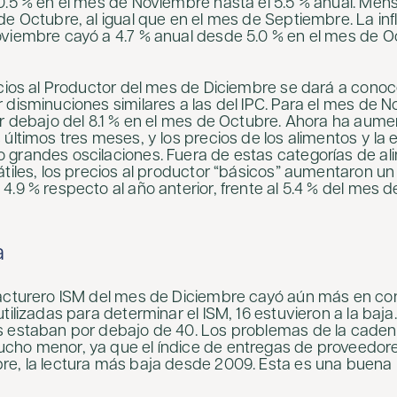
0.5 % en el mes de Noviembre hasta el 5.5 % anual. Men
de Octubre, al igual que en el mes de Septiembre. La in
viembre cayó a 4.7 % anual desde 5.0 % en el mes de 
ecios al Productor del mes de Diciembre se dará a conoc
 disminuciones similares a las del IPC. Para el mes de 
or debajo del 8.1 % en el mes de Octubre. Ahora ha aum
 últimos tres meses, y los precios de los alimentos y la
grandes oscilaciones. Fuera de estas categorías de al
átiles, los precios al productor “básicos” aumentaron un
4.9 % respecto al año anterior, frente al 5.4 % del mes 
a
acturero ISM del mes de Diciembre cayó aún más en con
tilizadas para determinar el ISM, 16 estuvieron a la baja
s estaban por debajo de 40. Los problemas de la caden
ho menor, ya que el índice de entregas de proveedores
e, la lectura más baja desde 2009. Esta es una buena n