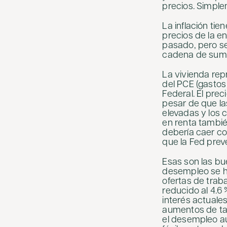
precios. Simple
La inflación tie
precios de la en
pasado, pero se
cadena de sumi
La vivienda rep
del PCE (gastos
Federal. El pre
pesar de que la
elevadas y los 
en renta también
debería caer co
que la Fed prevé
Esas son las bue
desempleo se ha
ofertas de trab
reducido al 4.6
interés actuales
aumentos de tar
el desempleo au