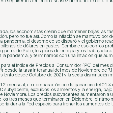
pero seguiremos teniendo escasez de mano de obra dur
cada, los economistas creían que mantener bajas las tas
ción, pero no fue así. Como la inflación se mantuvo por 
la pandemia, el desempleo se disparó y el gobierno re
billones de dólares en gastos. Combine eso con los pr
a guerra de Putin, los picos de energía y los trabajadore
 a la pandemia, y terminamos con una inflación que au
 para el Índice de Precios al Consumidor (IPC) del mes 
 % desde la tasa interanual del mes de Noviembre de 7.1 
 lento desde Octubre de 2021 y la sexta disminución m
0.1 % mensual, en comparación con la ganancia del 0.1 %
C subyacente, excluidos los alimentos y la energía, bajó
 de Noviembre. Los precios subyacentes aumentaron a u
te los tres meses que terminaron en Diciembre, el ritmo
bería dar a la Fed espacio para frenar los aumentos de 