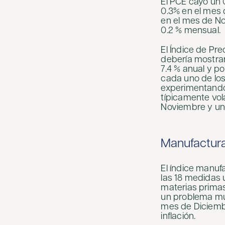
El PCE cayó un 
0.3% en el mes 
en el mes de No
0.2 % mensual.
El Índice de Pr
debería mostrar
7.4 % anual y p
cada uno de los
experimentando 
típicamente vol
Noviembre y un 
Manufactur
El índice manuf
las 18 medidas u
materias prima
un problema muc
mes de Diciembr
inflación.