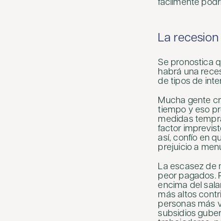
fácilmente podr
La recesion
Se pronostica q
habrá una rece
de tipos de inte
Mucha gente cre
tiempo y eso pr
medidas tempran
factor imprevis
así, confío en q
prejuicio a men
La escasez de m
peor pagados. P
encima del salar
más altos contri
personas más v
subsidios guber