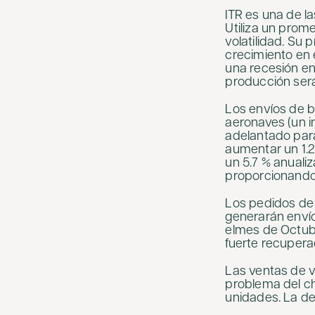
ITR es una de l
Utiliza un prom
volatilidad. Su 
crecimiento en 
una recesión en
producción ser
Los envíos de b
aeronaves (un in
adelantado para
aumentar un 1.2
un 5.7 % anualiz
proporcionando 
Los pedidos de 
generarán envío
elmes de Octubr
fuerte recupera
Las ventas de ve
problema del chi
unidades. La de