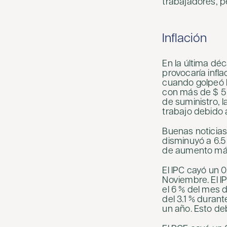
trabajadores, 
Inflación
En la última dé
provocaría infla
cuando golpeó 
con más de $ 5 
de suministro, l
trabajo debido
Buenas noticias
disminuyó a 6.5
de aumento más
El IPC cayó un 
Noviembre. El IP
el 6 % del mes
del 3.1 % duran
un año. Esto de