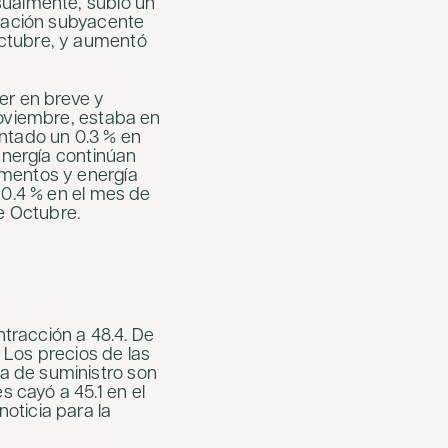
sualmente, subió un
flación subyacente
Octubre, y aumentó
er en breve y
Noviembre, estaba en
entado un 0.3 % en
 energía continúan
imentos y energía
 0.4 % en el mes de
de Octubre.
tracción a 48.4. De
. Los precios de las
a de suministro son
 cayó a 45.1 en el
oticia para la