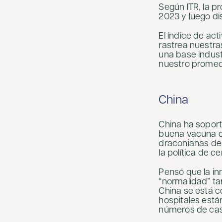
Según ITR, la p
2023 y luego di
El índice de ac
rastrea nuestra
una base indust
nuestro promed
China
China ha soport
buena vacuna qu
draconianas de 
la política de c
Pensó que la in
“normalidad” t
China se está 
hospitales está
números de caso