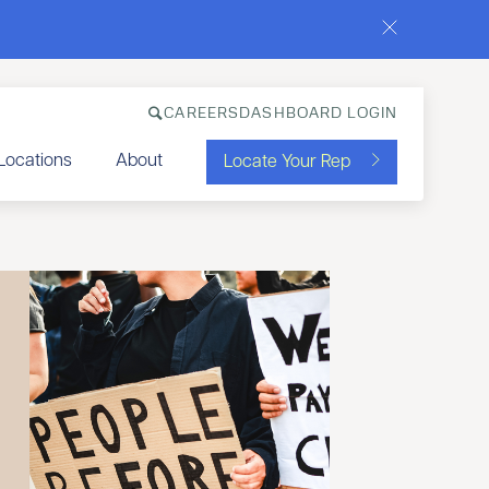
CAREERS
DASHBOARD LOGIN
Locations
About
Locate Your Rep