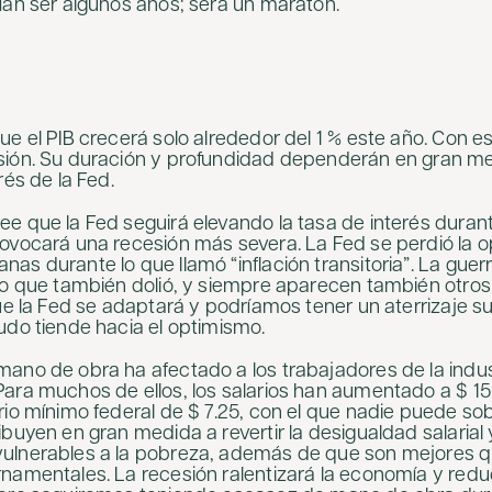
ían ser algunos años; será un maratón.
ue el PIB crecerá solo alrededor del 1 % este año. Con e
sión. Su duración y profundidad dependerán en gran m
rés de la Fed.
e que la Fed seguirá elevando la tasa de interés dura
ovocará una recesión más severa. La Fed se perdió la 
as durante lo que llamó “inflación transitoria”. La guerr
to que también dolió, y siempre aparecen también otros
ue la Fed se adaptará y podríamos tener un aterrizaje su
udo tiende hacia el optimismo.
ano de obra ha afectado a los trabajadores de la indus
ara muchos de ellos, los salarios han aumentado a $ 15
io mínimo federal de $ 7.25, con el que nadie puede sobr
buyen en gran medida a revertir la desigualdad salarial 
ulnerables a la pobreza, además de que son mejores 
namentales. La recesión ralentizará la economía y redu