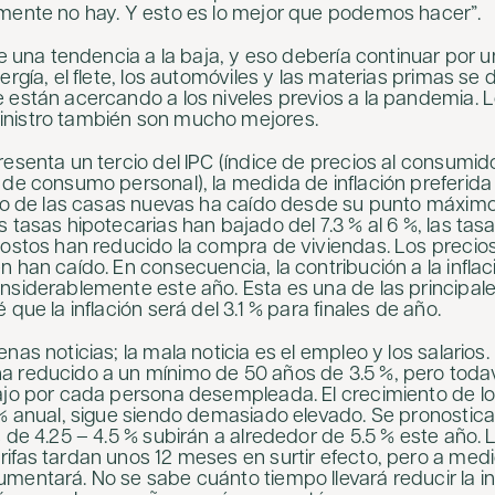
mente no hay. Y esto es lo mejor que podemos hacer”.
ne una tendencia a la baja, y eso debería continuar por 
ergía, el flete, los automóviles y las materias primas se 
 están acercando a los niveles previos a la pandemia. 
nistro también son mucho mejores.
resenta un tercio del IPC (índice de precios al consumid
 de consumo personal), la medida de inflación preferida
cio de las casas nuevas ha caído desde su punto máxim
s tasas hipotecarias han bajado del 7.3 % al 6 %, las tas
costos han reducido la compra de viviendas. Los precio
 han caído. En consecuencia, la contribución a la inflac
nsiderablemente este año. Esta es una de las principale
 que la inflación será del 3.1 % para finales de año.
nas noticias; la mala noticia es el empleo y los salarios.
 reducido a un mínimo de 50 años de 3.5 %, pero todav
ajo por cada persona desempleada. El crecimiento de los
 % anual, sigue siendo demasiado elevado. Se pronostica
 de 4.25 – 4.5 % subirán a alrededor de 5.5 % este año. 
ifas tardan unos 12 meses en surtir efecto, pero a me
mentará. No se sabe cuánto tiempo llevará reducir la inf