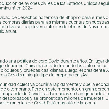
roducción de aviones civiles de los Estados Unidos segu
sminuirá en 2024.
tividad de desechos no ferrosa de Shapiro para el mes 
s compras diarias para las mismas cuentas en nuestras
rial diversa, bajó levemente desde el mes de Noviembre
io anual.
ado una política de cero Covid durante años. En lugar d
e funcione, China ha estado tratando los síntomas con 
bloqueos y pruebas casi diarias. Luego, el presidente 
ero a Covid sin ningún tipo de preparación. ¡Ay!
munidad colectiva ocurriría rápidamente y que la econom
arde o temprano. Pero en este momento, un gran porcen
contagiando de Covid. Las farmacias se han quedado si
n desbordados y se pronostican millones de muertes. C
s o muertes de Covid. Está más allá de la locura.