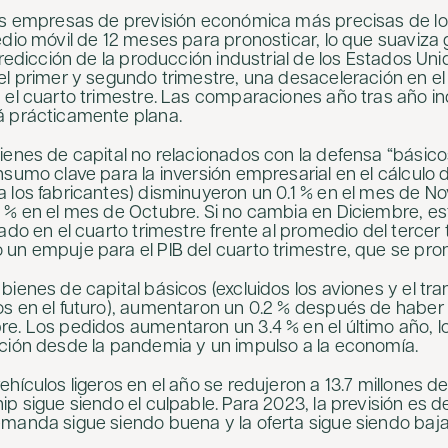
as empresas de previsión económica más precisas de lo
edio móvil de 12 meses para pronosticar, lo que suaviza 
predicción de la producción industrial de los Estados Un
el primer y segundo trimestre, una desaceleración en el 
 el cuarto trimestre. Las comparaciones año tras año in
á prácticamente plana.
ienes de capital no relacionados con la defensa “básico
sumo clave para la inversión empresarial en el cálculo d
 los fabricantes) disminuyeron un 0.1 % en el mes de N
 % en el mes de Octubre. Si no cambia en Diciembre, es
ado en el cuarto trimestre frente al promedio del tercer 
un empuje para el PIB del cuarto trimestre, que se pron
bienes de capital básicos (excluidos los aviones y el tr
s en el futuro), aumentaron un 0.2 % después de haber 
e. Los pedidos aumentaron un 3.4 % en el último año, 
ción desde la pandemia y un impulso a la economía.
hículos ligeros en el año se redujeron a 13.7 millones de
p sigue siendo el culpable. Para 2023, la previsión es d
manda sigue siendo buena y la oferta sigue siendo baja